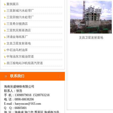
案例展示
三亚新城污水处理厂
三亚田独污水处理厂
三亚希尔顿酒店
三亚凯宾斯基酒店
洋浦金海纸浆厂
文昌卫星发射基地
文昌卫星发射基地
中石油马村油库
中海油东方输油管道
昌江核电站2#机组蒸汽管道
联系我们
海南沧盛钢铁有限公司
联系人：张浩
手 机：13098979018 15289763218
电 话：0898-68638206
E-mail：haoyoucan@163.com
Q Q：66805001
地 址：海南省 海口市 秀英区 海盛路26号