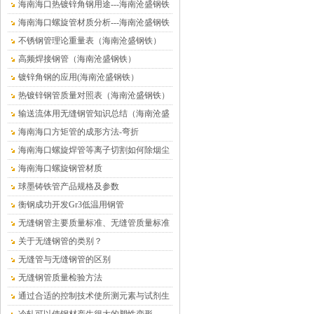
海南海口热镀锌角钢用途---海南沧盛钢铁
海南海口螺旋管材质分析---海南沧盛钢铁
不锈钢管理论重量表（海南沧盛钢铁）
高频焊接钢管（海南沧盛钢铁）
镀锌角钢的应用(海南沧盛钢铁）
热镀锌钢管质量对照表（海南沧盛钢铁）
输送流体用无缝钢管知识总结（海南沧盛
钢铁）
海南海口方矩管的成形方法-弯折
海南海口螺旋焊管等离子切割如何除烟尘
海南海口螺旋钢管材质
球墨铸铁管产品规格及参数
衡钢成功开发Gr3低温用钢管
无缝钢管主要质量标准、无缝管质量标准
关于无缝钢管的类别？
无缝管与无缝钢管的区别
无缝钢管质量检验方法
通过合适的控制技术使所测元素与试剂生
成有色络合物