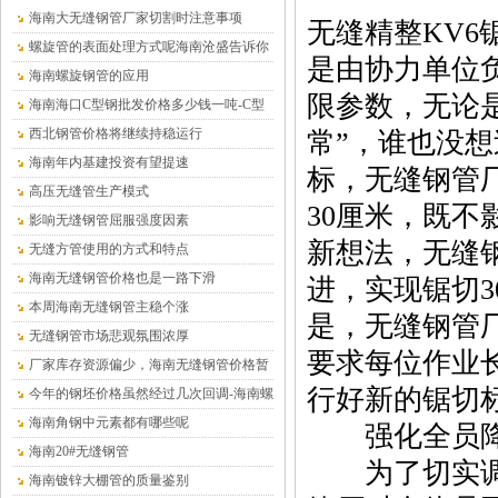
海南大无缝钢管厂家切割时注意事项
无缝精整KV6
螺旋管的表面处理方式呢海南沧盛告诉你
是由协力单位
海南螺旋钢管的应用
限参数，无论
海南海口C型钢批发价格多少钱一吨-C型
钢厂家
西北钢管价格将继续持稳运行
常”，谁也没想
海南年内基建投资有望提速
标，无缝钢管
高压无缝管生产模式
30厘米，既
影响无缝钢管屈服强度因素
新想法，无缝
无缝方管使用的方式和特点
海南无缝钢管价格也是一路下滑
进，实现锯切
本周海南无缝钢管主稳个涨
是，无缝钢管
无缝钢管市场悲观氛围浓厚
要求每位作业
厂家库存资源偏少，海南无缝钢管价格暂
行好新的锯切
时平稳为主
今年的钢坯价格虽然经过几次回调-海南螺
旋钢管
海南角钢中元素都有哪些呢
强化全员降
海南20#无缝钢管
为了切实调动
海南镀锌大棚管的质量鉴别