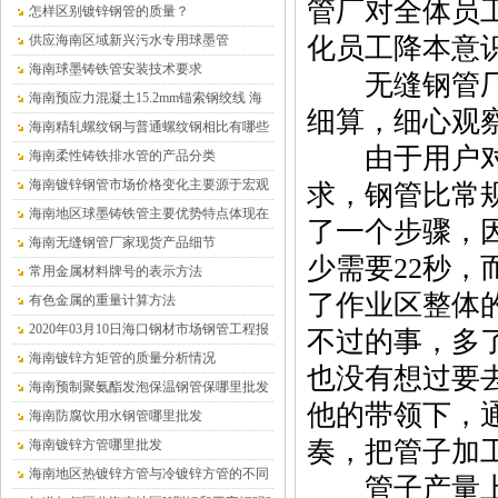
管厂对全体员
怎样区别镀锌钢管的质量？
供应海南区域新兴污水专用球墨管
化员工降本意
海南球墨铸铁管安装技术要求
无缝钢管厂轧
海南预应力混凝土15.2mm锚索钢绞线 海
细算，细心观
南沧盛销售
海南精轧螺纹钢与普通螺纹钢相比有哪些
由于用户对朱
优点？
海南柔性铸铁排水管的产品分类
海南镀锌钢管市场价格变化主要源于宏观
求，钢管比常
供求关系的变化
海南地区球墨铸铁管主要优势特点体现在
了一个步骤，
哪儿
海南无缝钢管厂家现货产品细节
少需要22秒，
常用金属材料牌号的表示方法
了作业区整体
有色金属的重量计算方法
2020年03月10日海口钢材市场钢管工程报
不过的事，多
价表
海南镀锌方矩管的质量分析情况
也没有想过要
海南预制聚氨酯发泡保温钢管保哪里批发
他的带领下，
（温泉水专用）
海南防腐饮用水钢管哪里批发
奏，把管子加工
海南镀锌方管哪里批发
海南地区热镀锌方管与冷镀锌方管的不同
管子产量上去