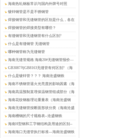
铁）
海南热轧钢板常识与国内外牌号对照
镀锌钢管是不是不锈钢管
焊接钢管和无缝钢管的区别是什么，各在
什么情况下使用？
焊接钢管的焊接类型有哪些？
有缝钢管和无缝钢管有什么区别?
什么是有缝钢管 无缝钢管
哪种钢管称为无缝钢管
海南无缝管规格 海南20#无缝钢管报价—
海南沧盛钢材
GB3087与GB8163无缝管有何区别? （海
南沧盛钢铁）
什么是镀锌管？？？ 海南沧盛钢铁
海南不锈钢管退火光亮度的影响因素（海
南沧盛钢铁）
海南高温预制直埋保温钢管组成部分（海
南沧盛钢铁）
海南花纹钢板理论重量表（海南沧盛钢
铁）
海南无缝钢管按断面形状分类（海南沧盛
钢铁）
海南槽钢的尺寸规格表--沧盛钢铁
海南H型钢和工字钢结构及用途的区别--
沧盛钢铁
海南海口无缝管执行标准---海南沧盛钢铁