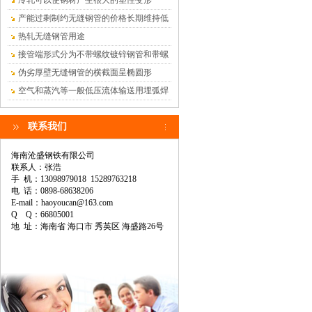
冷轧可以使钢材产生很大的塑性变形
产能过剩制约无缝钢管的价格长期维持低
位
热轧无缝钢管用途
接管端形式分为不带螺纹镀锌钢管和带螺
纹镀锌钢管
伪劣厚壁无缝钢管的横截面呈椭圆形
空气和蒸汽等一般低压流体输送用埋弧焊
钢管
联系我们
海南沧盛钢铁有限公司
联系人：张浩
手 机：13098979018 15289763218
电 话：0898-68638206
E-mail：haoyoucan@163.com
Q Q：66805001
地 址：海南省 海口市 秀英区 海盛路26号