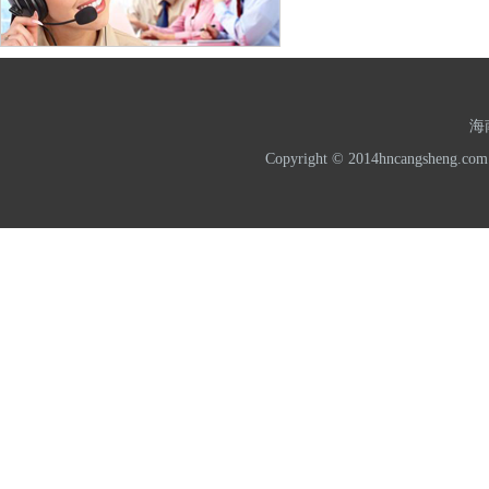
海
Copyright © 2014hncangshe