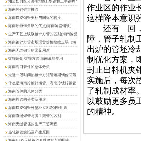
在哪里
知道如何区分海南地区H型钢和工字钢吗?
作业区的作业
海南热镀锌大棚管
这样降本意识强
海南螺旋钢管美标与国标的转换
海南热镀锌角钢的优点(海南沧盛钢铁）
还有一回，朱
生产工艺上谈谈镀锌方管的区别(海南沧盛
障，管子轧制
钢铁）
海南镀锌方管市场现货价格继续走弱（海
出炉的管坯冷
南沧盛钢铁）
海南无缝钢管的常见用途
制优化方案，
镀锌角钢 镀锌方管 海南幕墙专用
海南海口管件的总体分类
封止出料机夹
最近一段时间热镀锌方矩管短期钢价回落
实施后，每次
的趋势仍将延续（海南）
什么是海南冷镀锌钢管、海南冷镀锌钢管
了轧制成材率
介绍
海南管件的总体分类
以鼓励更多员
海南焊管的分类及用途
海南螺旋钢管外壁3PE防腐钢管用途
的精神。
海南直缝焊管与脚手架管的区别
海南无缝管坯的生产工艺流程
热轧钢管缺陷及产生原因
海南HFW无缝钢管直线度的影响因素