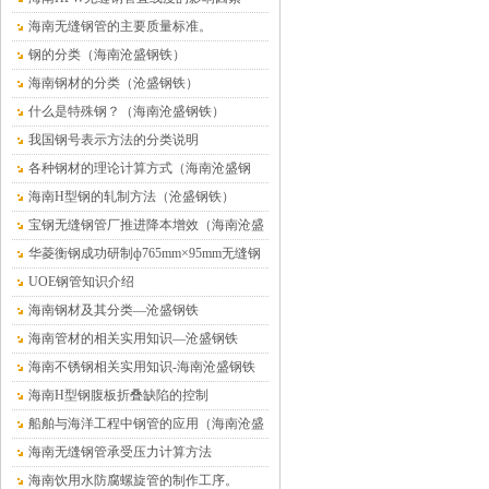
海南无缝钢管的主要质量标准。
钢的分类（海南沧盛钢铁）
海南钢材的分类（沧盛钢铁）
什么是特殊钢？（海南沧盛钢铁）
我国钢号表示方法的分类说明
各种钢材的理论计算方式（海南沧盛钢
铁）
海南H型钢的轧制方法（沧盛钢铁）
宝钢无缝钢管厂推进降本增效（海南沧盛
钢铁）
华菱衡钢成功研制ф765mm×95mm无缝钢
管（海南沧盛）
UOE钢管知识介绍
海南钢材及其分类—沧盛钢铁
海南管材的相关实用知识—沧盛钢铁
海南不锈钢相关实用知识-海南沧盛钢铁
海南H型钢腹板折叠缺陷的控制
船舶与海洋工程中钢管的应用（海南沧盛
钢铁）
海南无缝钢管承受压力计算方法
海南饮用水防腐螺旋管的制作工序。