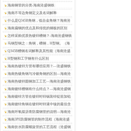
海南钢管的分类-海南沧盛钢铁
海南不等边角钢定义及名词解释
什么是Q345B角钢，低合金角钢？海南沧
盛钢铁
海南扁钢的优点及和传统的钢板的区别
怎样采购优质热镀锌槽钢？-海南沧盛钢铁
马钢型钢之：角钢，槽钢，H型钢。（海
南沧盛钢铁）
Q345B槽钢名词解释及其性能（海南沧盛
钢铁）
H型钢和工字钢有什么区别
海南热镀锌方管有哪些应用？—沧盛钢铁
海南热镀角钢与冷镀角钢的区别—海南沧
盛钢铁
海南热镀锌圆钢加工工艺—海南沧盛钢铁
海南镀锌槽钢有什么特点？—海南沧盛钢
铁
海南镀锌方管在镀锌时锌锅装锌锭前加铅
的危害—海南沧盛钢铁
海南镀锌角钢在镀锌时锌液中镍的最佳含
量值—沧盛钢铁
海南环氧煤沥青防腐钢管的说明—海南沧
盛钢铁
海南3PE防腐钢管的制作流程（海南沧盛
钢铁）
海南饮水防腐螺旋管的工艺流程（沧盛钢