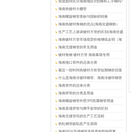
在哪里
知道如何区分海南地区H型钢和工字钢吗?
海南热镀锌大棚管
海南螺旋钢管美标与国标的转换
海南热镀锌角钢的优点(海南沧盛钢铁）
生产工艺上谈谈镀锌方管的区别(海南沧盛
钢铁）
海南镀锌方管市场现货价格继续走弱（海
南沧盛钢铁）
海南无缝钢管的常见用途
镀锌角钢 镀锌方管 海南幕墙专用
海南海口管件的总体分类
最近一段时间热镀锌方矩管短期钢价回落
的趋势仍将延续（海南）
什么是海南冷镀锌钢管、海南冷镀锌钢管
介绍
海南管件的总体分类
海南焊管的分类及用途
海南螺旋钢管外壁3PE防腐钢管用途
海南直缝焊管与脚手架管的区别
海南无缝管坯的生产工艺流程
热轧钢管缺陷及产生原因
海南HFW无缝钢管直线度的影响因素