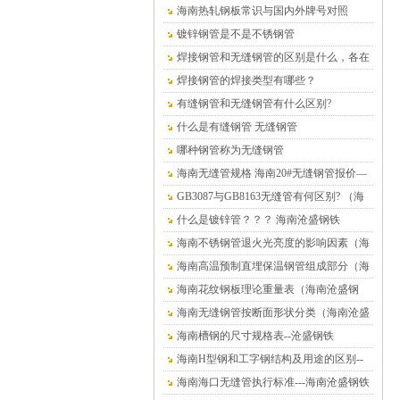
铁）
海南热轧钢板常识与国内外牌号对照
镀锌钢管是不是不锈钢管
焊接钢管和无缝钢管的区别是什么，各在
什么情况下使用？
焊接钢管的焊接类型有哪些？
有缝钢管和无缝钢管有什么区别?
什么是有缝钢管 无缝钢管
哪种钢管称为无缝钢管
海南无缝管规格 海南20#无缝钢管报价—
海南沧盛钢材
GB3087与GB8163无缝管有何区别? （海
南沧盛钢铁）
什么是镀锌管？？？ 海南沧盛钢铁
海南不锈钢管退火光亮度的影响因素（海
南沧盛钢铁）
海南高温预制直埋保温钢管组成部分（海
南沧盛钢铁）
海南花纹钢板理论重量表（海南沧盛钢
铁）
海南无缝钢管按断面形状分类（海南沧盛
钢铁）
海南槽钢的尺寸规格表--沧盛钢铁
海南H型钢和工字钢结构及用途的区别--
沧盛钢铁
海南海口无缝管执行标准---海南沧盛钢铁