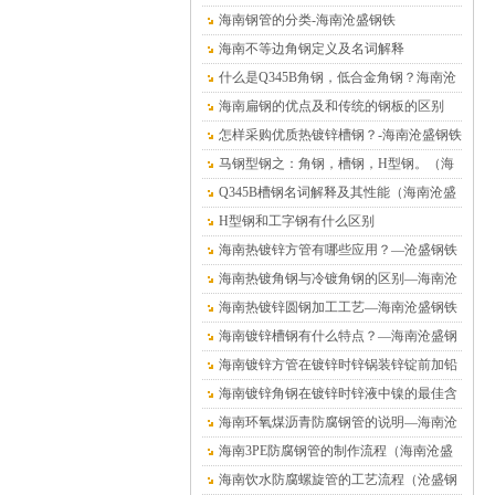
海南钢管的分类-海南沧盛钢铁
海南不等边角钢定义及名词解释
什么是Q345B角钢，低合金角钢？海南沧
盛钢铁
海南扁钢的优点及和传统的钢板的区别
怎样采购优质热镀锌槽钢？-海南沧盛钢铁
马钢型钢之：角钢，槽钢，H型钢。（海
南沧盛钢铁）
Q345B槽钢名词解释及其性能（海南沧盛
钢铁）
H型钢和工字钢有什么区别
海南热镀锌方管有哪些应用？—沧盛钢铁
海南热镀角钢与冷镀角钢的区别—海南沧
盛钢铁
海南热镀锌圆钢加工工艺—海南沧盛钢铁
海南镀锌槽钢有什么特点？—海南沧盛钢
铁
海南镀锌方管在镀锌时锌锅装锌锭前加铅
的危害—海南沧盛钢铁
海南镀锌角钢在镀锌时锌液中镍的最佳含
量值—沧盛钢铁
海南环氧煤沥青防腐钢管的说明—海南沧
盛钢铁
海南3PE防腐钢管的制作流程（海南沧盛
钢铁）
海南饮水防腐螺旋管的工艺流程（沧盛钢