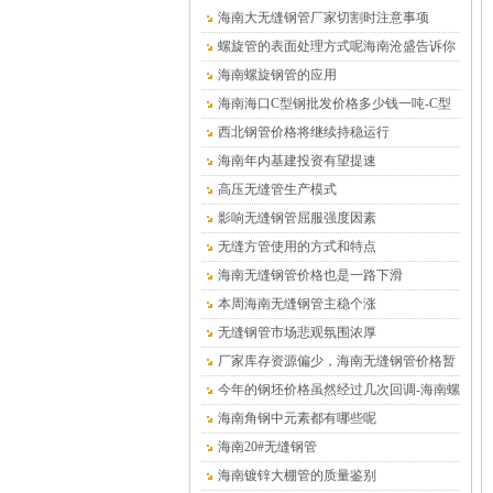
海南大无缝钢管厂家切割时注意事项
螺旋管的表面处理方式呢海南沧盛告诉你
海南螺旋钢管的应用
海南海口C型钢批发价格多少钱一吨-C型
钢厂家
西北钢管价格将继续持稳运行
海南年内基建投资有望提速
高压无缝管生产模式
影响无缝钢管屈服强度因素
无缝方管使用的方式和特点
海南无缝钢管价格也是一路下滑
本周海南无缝钢管主稳个涨
无缝钢管市场悲观氛围浓厚
厂家库存资源偏少，海南无缝钢管价格暂
时平稳为主
今年的钢坯价格虽然经过几次回调-海南螺
旋钢管
海南角钢中元素都有哪些呢
海南20#无缝钢管
海南镀锌大棚管的质量鉴别