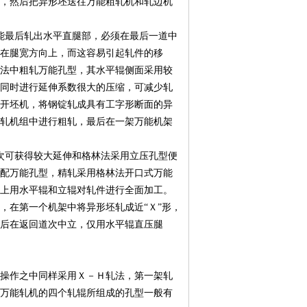
，然后把异形坯送往万能粗轧机和轧边机
能最后轧出水平直腿部，必须在最后一道中
用在腿宽方向上，而这容易引起轧件的移
法中粗轧万能孔型，其水平辊侧面采用较
同时进行延伸系数很大的压缩，可减少轧
开坯机，将钢锭轧成具有工字形断面的异
轧机组中进行粗轧，最后在一架万能机架
次可获得较大延伸和格林法采用立压孔型便
配万能孔型，精轧采用格林法开口式万能
上用水平辊和立辊对轧件进行全面加工。
，在第一个机架中将异形坯轧成近“Ｘ”形，
然后在返回道次中立，仅用水平辊直压腿
操作之中同样采用Ｘ－Ｈ轧法，第一架轧
万能轧机的四个轧辊所组成的孔型一般有