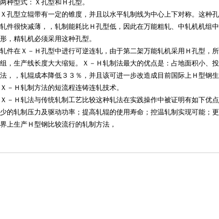
两种型式：Ｘ孔型和Ｈ孔型。
Ｘ孔型立辊带有一定的锥度，并且以水平轧制线为中心上下对称。这种孔
轧件很快减薄，，轧制能耗比Ｈ孔型低，因此在万能粗轧、中轧机机组
形，精轧机必须采用这种孔型。
轧件在Ｘ－Ｈ孔型中进行可逆连轧，由于第二架万能轧机采用Ｈ孔型，所
组，生产线长度大大缩短。Ｘ－Ｈ轧制法最大的优点是：占地面积小、投
法，，轧辊成本降低３３％，并且该可进一步改造成目前国际上Ｈ型钢生
Ｘ－Ｈ轧制方法的短流程连铸连轧技术。
Ｘ－Ｈ轧法与传统轧制工艺比较这种轧法在实践操作中被证明有如下优点
少的轧制压力及驱动功率；提高轧辊的使用寿命；控温轧制实现可能；更
界上生产Ｈ型钢比较流行的轧制方法，