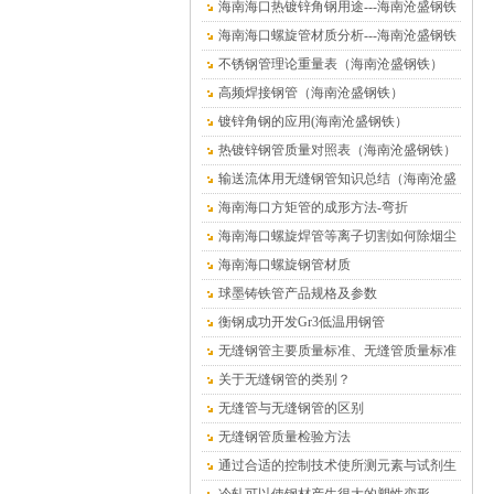
海南海口热镀锌角钢用途---海南沧盛钢铁
海南海口螺旋管材质分析---海南沧盛钢铁
不锈钢管理论重量表（海南沧盛钢铁）
高频焊接钢管（海南沧盛钢铁）
镀锌角钢的应用(海南沧盛钢铁）
热镀锌钢管质量对照表（海南沧盛钢铁）
输送流体用无缝钢管知识总结（海南沧盛
钢铁）
海南海口方矩管的成形方法-弯折
海南海口螺旋焊管等离子切割如何除烟尘
海南海口螺旋钢管材质
球墨铸铁管产品规格及参数
衡钢成功开发Gr3低温用钢管
无缝钢管主要质量标准、无缝管质量标准
关于无缝钢管的类别？
无缝管与无缝钢管的区别
无缝钢管质量检验方法
通过合适的控制技术使所测元素与试剂生
成有色络合物