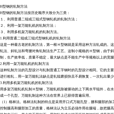
H型钢的轧制方法
H型钢的轧制方法按历史顺序大致分为三类：
１、利用普通二辊或三辊式型钢轧机的轧制方法；
２、利用一架万能轧机的轧制方法；
３、利用多机架万能轧机的轧制方法。
1.利用普通二辊或三辊式型钢轧机的轧制方法
这是一种最古老的轧制方法，第一根Ｈ型钢就是采用这种方法轧成的。这
轧法、斜轧法和弯腰对角轧制法生产工艺。这制小规格的Ｈ型钢，由于
制，生产效率低，质量不稳定，最大缺点是不能生产中等规格以上的宽腿
2.利用一架万能轧机的轧制方法
这种轧制方法的孔型设计与轧制普通工字钢时的孔型设计相同。它的主要
进行粗轧，用一架万能轧法缺点是轧辊磨损快且不易恢复，一次轧出量少
3.利用多机架万能轧机的轧制方法
用多架万能轧机轧制Ｈ型钢，万能轧机除被驱动的上下两水平辊外，在水
成一个孔型。万能轧制这种方法在世界上已获得普遍应用。
（1）格林法。格林法轧制的特点是采用开口式万能孔型，腰和腿部的加
控制腿高和腿部加工的质量，格林法认为立压必须作用在腿端，故把腿高