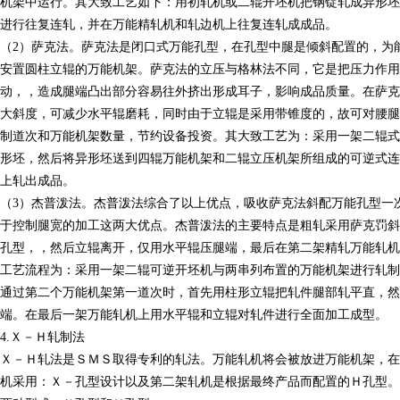
机架中运行。其大致工艺如下：用初轧机或二辊开坯机把钢锭轧成异形坯
进行往复连轧，并在万能精轧机和轧边机上往复连轧成成品。
（2）萨克法。萨克法是闭口式万能孔型，在孔型中腿是倾斜配置的，为
安置圆柱立辊的万能机架。萨克法的立压与格林法不同，它是把压力作
动，，造成腿端凸出部分容易往外挤出形成耳子，影响成品质量。在萨克
大斜度，可减少水平辊磨耗，同时由于立辊是采用带锥度的，故可对腰腿
制道次和万能机架数量，节约设备投资。其大致工艺为：采用一架二辊式
形坯，然后将异形坯送到四辊万能机架和二辊立压机架所组成的可逆式连
上轧出成品。
（3）杰普泼法。杰普泼法综合了以上优点，吸收萨克法斜配万能孔型一
于控制腿宽的加工这两大优点。杰普泼法的主要特点是粗轧采用萨克罚斜
孔型，，然后立辊离开，仅用水平辊压腿端，最后在第二架精轧万能轧机
工艺流程为：采用一架二辊可逆开坯机与两串列布置的万能机架进行轧制
通过第二个万能机架第一道次时，首先用柱形立辊把轧件腿部轧平直，
端。在最后一架万能轧机上用水平辊和立辊对轧件进行全面加工成型。
4.Ｘ－Ｈ轧制法
Ｘ－Ｈ轧法是ＳＭＳ取得专利的轧法。万能轧机将会被放进万能机架，在
机采用：Ｘ－孔型设计以及第二架轧机是根据最终产品而配置的Ｈ孔型。