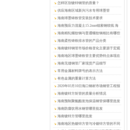
怎样区别镀锌钢管的质量？
供应海南区域新兴污水专用球墨管
海南球墨铸铁管安装技术要求
海南预应力混凝土15.2mm锚索钢绞线 海
南沧盛销售
海南精轧螺纹钢与普通螺纹钢相比有哪些
优点？
海南柔性铸铁排水管的产品分类
海南镀锌钢管市场价格变化主要源于宏观
供求关系的变化
海南地区球墨铸铁管主要优势特点体现在
哪儿
海南无缝钢管厂家现货产品细节
常用金属材料牌号的表示方法
有色金属的重量计算方法
2020年03月10日海口钢材市场钢管工程报
价表
海南镀锌方矩管的质量分析情况
海南预制聚氨酯发泡保温钢管保哪里批发
（温泉水专用）
海南防腐饮用水钢管哪里批发
海南镀锌方管哪里批发
海南地区热镀锌方管与冷镀锌方管的不同