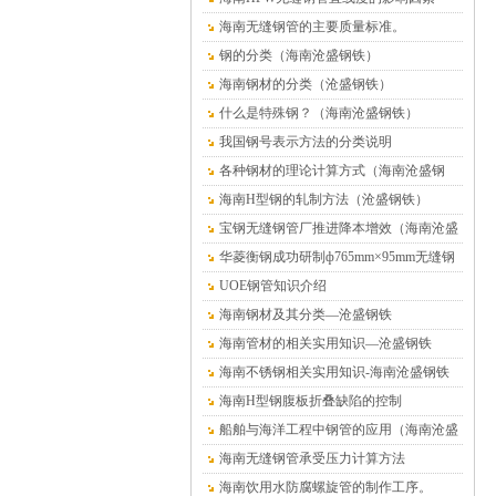
海南无缝钢管的主要质量标准。
钢的分类（海南沧盛钢铁）
海南钢材的分类（沧盛钢铁）
什么是特殊钢？（海南沧盛钢铁）
我国钢号表示方法的分类说明
各种钢材的理论计算方式（海南沧盛钢
铁）
海南H型钢的轧制方法（沧盛钢铁）
宝钢无缝钢管厂推进降本增效（海南沧盛
钢铁）
华菱衡钢成功研制ф765mm×95mm无缝钢
管（海南沧盛）
UOE钢管知识介绍
海南钢材及其分类—沧盛钢铁
海南管材的相关实用知识—沧盛钢铁
海南不锈钢相关实用知识-海南沧盛钢铁
海南H型钢腹板折叠缺陷的控制
船舶与海洋工程中钢管的应用（海南沧盛
钢铁）
海南无缝钢管承受压力计算方法
海南饮用水防腐螺旋管的制作工序。