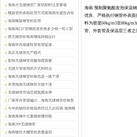
海南大无缝钢管厂家切割时注意事项
海南 预制聚氨酯发泡保温
螺旋管的表面处理方式呢海南沧盛告诉你
优良、严格执行钢管外表面
海南螺旋钢管的应用
料为密度60kg/m3至80
海南海口C型钢批发价格多少钱一吨-C型
管、外套管及保温层三者之
钢厂家
西北钢管价格将继续持稳运行
海南年内基建投资有望提速
高压无缝管生产模式
影响无缝钢管屈服强度因素
无缝方管使用的方式和特点
海南无缝钢管价格也是一路下滑
本周海南无缝钢管主稳个涨
无缝钢管市场悲观氛围浓厚
厂家库存资源偏少，海南无缝钢管价格暂
时平稳为主
今年的钢坯价格虽然经过几次回调-海南螺
旋钢管
海南角钢中元素都有哪些呢
海南20#无缝钢管
海南镀锌大棚管的质量鉴别