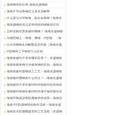
海南钢管的分类-海南沧盛钢铁
海南不等边角钢定义及名词解释
什么是Q345B角钢，低合金角钢？海南沧
盛钢铁
海南扁钢的优点及和传统的钢板的区别
怎样采购优质热镀锌槽钢？-海南沧盛钢铁
马钢型钢之：角钢，槽钢，H型钢。（海
南沧盛钢铁）
Q345B槽钢名词解释及其性能（海南沧盛
钢铁）
H型钢和工字钢有什么区别
海南热镀锌方管有哪些应用？—沧盛钢铁
海南热镀角钢与冷镀角钢的区别—海南沧
盛钢铁
海南热镀锌圆钢加工工艺—海南沧盛钢铁
海南镀锌槽钢有什么特点？—海南沧盛钢
铁
海南镀锌方管在镀锌时锌锅装锌锭前加铅
的危害—海南沧盛钢铁
海南镀锌角钢在镀锌时锌液中镍的最佳含
量值—沧盛钢铁
海南环氧煤沥青防腐钢管的说明—海南沧
盛钢铁
海南3PE防腐钢管的制作流程（海南沧盛
钢铁）
海南饮水防腐螺旋管的工艺流程（沧盛钢