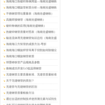
海南海口热镀锌角钢用途---海南沧盛钢铁
海南海口螺旋管材质分析---海南沧盛钢铁
不锈钢管理论重量表（海南沧盛钢铁）
高频焊接钢管（海南沧盛钢铁）
镀锌角钢的应用(海南沧盛钢铁）
热镀锌钢管质量对照表（海南沧盛钢铁）
输送流体用无缝钢管知识总结（海南沧盛
钢铁）
海南海口方矩管的成形方法-弯折
海南海口螺旋焊管等离子切割如何除烟尘
海南海口螺旋钢管材质
球墨铸铁管产品规格及参数
衡钢成功开发Gr3低温用钢管
无缝钢管主要质量标准、无缝管质量标准
关于无缝钢管的类别？
无缝管与无缝钢管的区别
无缝钢管质量检验方法
通过合适的控制技术使所测元素与试剂生
成有色络合物