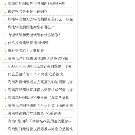
铁）
海南热轧钢板常识与国内外牌号对照
镀锌钢管是不是不锈钢管
焊接钢管和无缝钢管的区别是什么，各在
什么情况下使用？
焊接钢管的焊接类型有哪些？
有缝钢管和无缝钢管有什么区别?
什么是有缝钢管 无缝钢管
哪种钢管称为无缝钢管
海南无缝管规格 海南20#无缝钢管报价—
海南沧盛钢材
GB3087与GB8163无缝管有何区别? （海
南沧盛钢铁）
什么是镀锌管？？？ 海南沧盛钢铁
海南不锈钢管退火光亮度的影响因素（海
南沧盛钢铁）
海南高温预制直埋保温钢管组成部分（海
南沧盛钢铁）
海南花纹钢板理论重量表（海南沧盛钢
铁）
海南无缝钢管按断面形状分类（海南沧盛
钢铁）
海南槽钢的尺寸规格表--沧盛钢铁
海南H型钢和工字钢结构及用途的区别--
沧盛钢铁
海南海口无缝管执行标准---海南沧盛钢铁