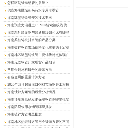
怎样区别镀锌钢管的质量？
供应海南区域新兴污水专用球墨管
海南球墨铸铁管安装技术要求
海南预应力混凝土15.2mm锚索钢绞线 海
南沧盛销售
海南精轧螺纹钢与普通螺纹钢相比有哪些
优点？
海南柔性铸铁排水管的产品分类
海南镀锌钢管市场价格变化主要源于宏观
供求关系的变化
海南地区球墨铸铁管主要优势特点体现在
哪儿
海南无缝钢管厂家现货产品细节
常用金属材料牌号的表示方法
有色金属的重量计算方法
2020年03月10日海口钢材市场钢管工程报
价表
海南镀锌方矩管的质量分析情况
海南预制聚氨酯发泡保温钢管保哪里批发
（温泉水专用）
海南防腐饮用水钢管哪里批发
海南镀锌方管哪里批发
海南地区热镀锌方管与冷镀锌方管的不同