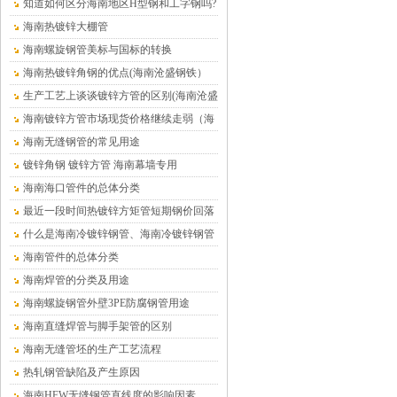
在哪里
知道如何区分海南地区H型钢和工字钢吗?
海南热镀锌大棚管
海南螺旋钢管美标与国标的转换
海南热镀锌角钢的优点(海南沧盛钢铁）
生产工艺上谈谈镀锌方管的区别(海南沧盛
钢铁）
海南镀锌方管市场现货价格继续走弱（海
南沧盛钢铁）
海南无缝钢管的常见用途
镀锌角钢 镀锌方管 海南幕墙专用
海南海口管件的总体分类
最近一段时间热镀锌方矩管短期钢价回落
的趋势仍将延续（海南）
什么是海南冷镀锌钢管、海南冷镀锌钢管
介绍
海南管件的总体分类
海南焊管的分类及用途
海南螺旋钢管外壁3PE防腐钢管用途
海南直缝焊管与脚手架管的区别
海南无缝管坯的生产工艺流程
热轧钢管缺陷及产生原因
海南HFW无缝钢管直线度的影响因素