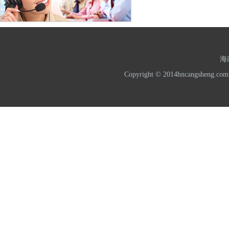
海
Copyright © 2014hncangshe