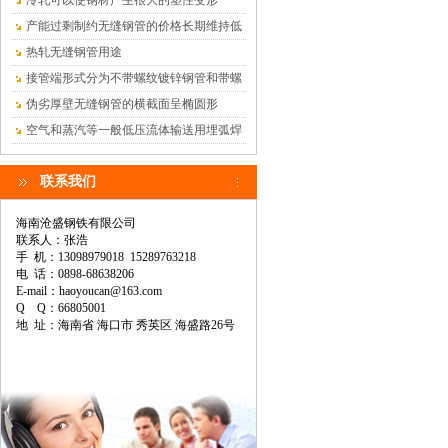
冷轧可以使钢材产生很大的塑性变形
产能过剩制约无缝钢管的价格长期维持低
位
热轧无缝钢管用途
接管端形式分为不带螺纹镀锌钢管和带螺
纹镀锌钢管
伪劣厚壁无缝钢管的横截面呈椭圆形
空气和蒸汽等一般低压流体输送用埋弧焊
钢管
联系我们
海南沧盛钢铁有限公司
联系人：张浩
手 机：13098979018 15289763218
电 话：0898-68638206
E-mail：haoyoucan@163.com
Q Q：66805001
地 址：海南省 海口市 秀英区 海盛路26号