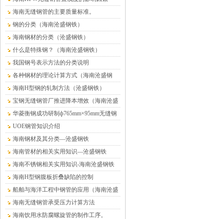
海南无缝钢管的主要质量标准。
钢的分类（海南沧盛钢铁）
海南钢材的分类（沧盛钢铁）
什么是特殊钢？（海南沧盛钢铁）
我国钢号表示方法的分类说明
各种钢材的理论计算方式（海南沧盛钢
铁）
海南H型钢的轧制方法（沧盛钢铁）
宝钢无缝钢管厂推进降本增效（海南沧盛
钢铁）
华菱衡钢成功研制ф765mm×95mm无缝钢
管（海南沧盛）
UOE钢管知识介绍
海南钢材及其分类—沧盛钢铁
海南管材的相关实用知识—沧盛钢铁
海南不锈钢相关实用知识-海南沧盛钢铁
海南H型钢腹板折叠缺陷的控制
船舶与海洋工程中钢管的应用（海南沧盛
钢铁）
海南无缝钢管承受压力计算方法
海南饮用水防腐螺旋管的制作工序。